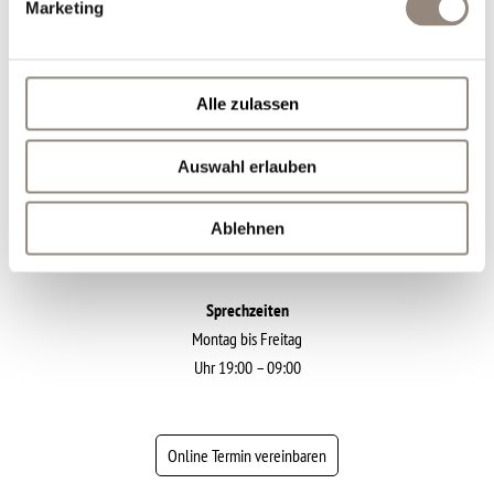
Marketing
KONTAKT
IMPRESSUM
DATENSCHUTZ
Alle zulassen
Auswahl erlauben
Kontakt
mail@noruzi-law.eu
Ablehnen
+49 89 244185620
Sprechzeiten
Montag bis Freitag
09:00 – 19:00 Uhr
Online Termin vereinbaren